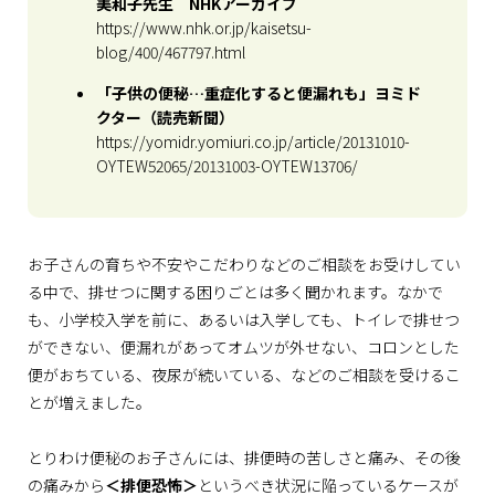
美和子先生 NHKアーカイブ
https://www.nhk.or.jp/kaisetsu-
blog/400/467797.html
「子供の便秘…重症化すると便漏れも」ヨミド
クター（読売新聞）
https://yomidr.yomiuri.co.jp/article/20131010-
OYTEW52065/20131003-OYTEW13706/
お子さんの育ちや不安やこだわりなどのご相談をお受けしてい
る中で、排せつに関する困りごとは多く聞かれます。なかで
も、小学校入学を前に、あるいは入学しても、トイレで排せつ
ができない、便漏れがあってオムツが外せない、コロンとした
便がおちている、夜尿が続いている、などのご相談を受けるこ
とが増えました。
とりわけ便秘のお子さんには、排便時の苦しさと痛み、その後
の痛みから
＜排便恐怖＞
というべき状況に陥っているケースが