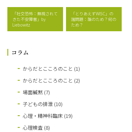
「社交恐怖：無視されて
「とりあえずWISC」の
きた不安障害」by
諸問題：誰のため？何の
Liebowitz
ため？
コラム
からだとこころのこと (1)
からだとこころのこと (2)
場面緘黙 (7)
子どもの排泄 (10)
心理・精神科臨床 (19)
心理検査 (8)