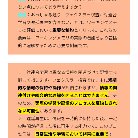
ない点についてどう考えますか？
回答
：おっしゃる通り、ウェクスラー検査が対連合
学習や遅延再生を含まないことは、ワーキングメモ
リの評価において
重要な制約
となります。これらの
要素は、ワーキングメモリの実際の機能をより包括
的に理解するために必要な側面です。
１ 対連合学習は異なる情報を関連づけて記憶する
能力を指します。ウェクスラー検査では、主に
短期
的な情報の保持や操作
が評価されますが、
情報の関
連付けや統合的な理解を図ることはできません
。そ
のため、
実際の学習や記憶のプロセスを反映しきれ
ない可能性
があります。
２ 遅延再生は、情報を一時的に保持した後、一定
の時間が経過した後に再生する能力です。このプロ
セスは、
日常生活や学習において非常に重要で
す