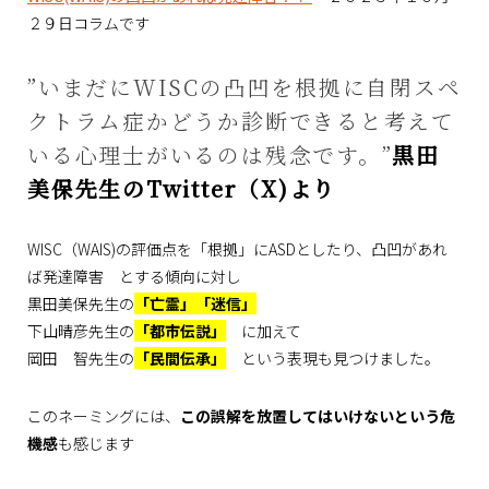
２９日コラムです
”いまだにWISCの凸凹を根拠に自閉スペ
クトラム症かどうか診断できると考えて
いる心理士がいるのは残念です。”
黒田
美保先生のTwitter（X)より
WISC（WAIS)の評価点を「根拠」にASDとしたり、凸凹があれ
ば発達障害 とする傾向に対し
黒田美保先生の
「亡霊」「迷信」
下山晴彦先生の
「都市伝説」
に加えて
岡田 智先生の
「民間伝承」
という表現も見つけました。
このネーミングには、
この誤解を放置してはいけないという危
機感
も感じます