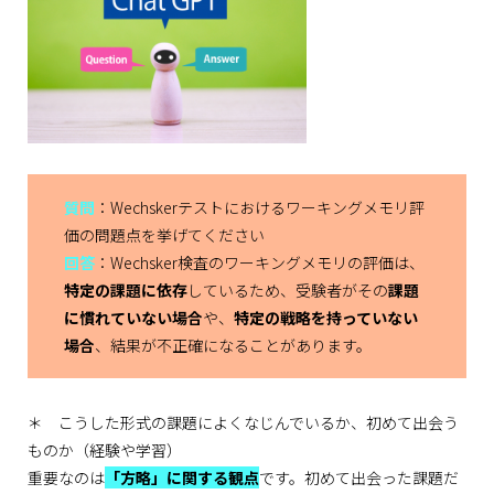
質問
：Wechskerテストにおけるワーキングメモリ評
価の問題点を挙げてください
回答
：Wechsker検査のワーキングメモリの評価は、
特定の課題に依存
しているため、受験者がその
課題
に慣れていない場合
や、
特定の戦略を持っていない
場合
、結果が不正確になることがあります。
＊ こうした形式の課題によくなじんでいるか、初めて出会う
ものか（経験や学習）
重要なのは
「方略」に関する観点
です。初めて出会った課題だ