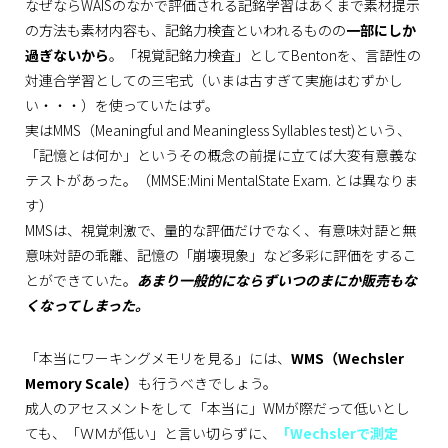
なぜならWAISのなかで評価される記銘学習はあくまで素材提示
の方法も素材内容も、記銘力検査といわれるものの
一部にしか
過ぎないから
。「視覚記銘力検査」としてBentonを、言語性の
対連合学習としての三宅式（いまは古すぎて実施はむずかし
い・・・）を使っていたはず。
実はMMS（Meaningful and Meaningless Syllables test)という、
「記憶とは何か」というその概念の前提に立てば大変有意義な
テストがあった。（MMSE:Mini MentalState Exam. とは異なりま
す）
MMSは、視覚刺激で、量的な評価だけでなく、有意味対語と無
意味対語の乖離、記憶の「崩壊現象」など多彩に評価をするこ
とができていた。
あまり一般的にならずいつのまにか販売もな
くなってしまった。
「本当にワーキングメモリを見る」には、
WMS（Wechsler
Memory Scale）
も行うべきでしょう。
成人のアセスメントをして「本当に」WMが際だって低いとし
ても、「ＷＭが低い」と言い切らずに、
「Wechslerで測定