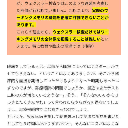
が、ウェクスラー検査ではこのような遅延を考慮し
た評価が行われていません。これにより、
実際のワ
ーキングメモリの機能を正確に評価できないことが
あります。
これらの理由から、
ウェクスラー検査だけではワー
キングメモリの全体像を把握することは難しい
とい
えます。特に教育や臨床の現場では（後略）
臨床をしている人は、以前から職場によってはテスターしかさ
せてもらえない、ということはよくありましたが、そこから臨
床的な面接を期待していただけるようになった時期もあったは
ずなのですが、診療報酬の問題でしょうか、最近はまたテスト
三昧の方が増えているような…。そう、「そんなのいいからさ
っさとたくさんやれ」って言われたらやらざるを得ないでしょ
うし、診療報酬内ではなおさらなのでしょう。
というか、Wechsler実施して結果処理して簡潔な所見を書いた
としても５時間はかかりますかね…。そんなにコスパはよくな