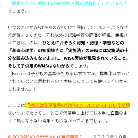
（観察できる）範囲でのWMが低く算出された」」というべき
でしょう。
いつのまにかWechskerのWMだけで評価してしまえるような空
気が強まってきた（それ以外の記銘学習の評価が軽視、無視さ
れてきた）のは、
ひとえにおそらく認知・記憶・学習などの
「基礎心理学」の知識抜きに「実施法」のみ時には実施法の十
分な読み込みもないままに。WISC実施が乱発されていること、
そして子供用のWMSはないから
でしょう。
（Bentonは子どもの基準値もあるはずですが、標準化はずっと
されていないと思われるので実施したとしても使いにくいかも
しれません。）
ここには
「
WISCは発達障害の診断のツールである」という
誤解
がいつまでたっても、どこで何度申し上げても本当に
亡霊
のよ
うに無くならない現象ともつながっているでしょう。
WISC(WAIS)の凸凹があれば発達障害？！
２０２３年１０月