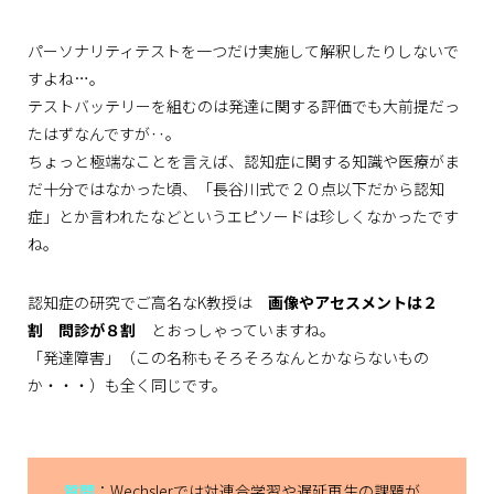
パーソナリティテストを一つだけ実施して解釈したりしないで
すよね…。
テストバッテリーを組むのは発達に関する評価でも大前提だっ
たはずなんですが‥。
ちょっと極端なことを言えば、認知症に関する知識や医療がま
だ十分ではなかった頃、「長谷川式で２０点以下だから認知
症」とか言われたなどというエピソードは珍しくなかったです
ね。
認知症の研究でご高名なK教授は
画像やアセスメントは２
割 問診が８割
とおっしゃっていますね。
「発達障害」（この名称もそろそろなんとかならないもの
か・・・）も全く同じです。
質問
：Wechslerでは対連合学習や遅延再生の課題が