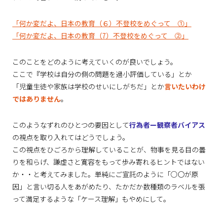
「何か変だよ、日本の教育（６）不登校をめぐって ⓵」
「何か変だよ、日本の教育（7）不登校をめぐって ⓶」
このことをどのように考えていくのが良いでしょう。
ここで『学校は自分の側の問題を過小評価している」とか
「児童生徒や家族は学校のせいにしがちだ」とか
言いたいわけ
ではありません
。
このようなずれのひとつの要因として
行為者ー観察者バイアス
の視点を取り入れてはどうでしょう。
この視点をひごろから理解していることが、物事を見る目の曇
りを和らげ、謙虚さと寛容をもって歩み寄れるヒントではない
か・・と考えてみました。単純にご宣託のように「○〇が原
因」と言い切る人をあがめたり、たかだか数種類のラベルを張
って満足するような「ケース理解」もやめにして。