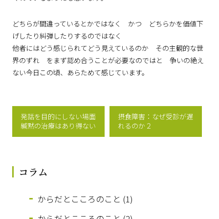
どちらが間違っているとかではなく かつ どちらかを価値下
げしたり糾弾したりするのではなく
他者にはどう感じられてどう見えているのか その主観的な世
界のずれ をまず認め合うことが必要なのではと 争いの絶え
ない今日この頃、あらためて感じています。
発話を目的にしない場面
摂食障害：なぜ受診が遅
緘黙の治療はあり得ない
れるのか２
コラム
からだとこころのこと (1)
からだとこころのこと (2)